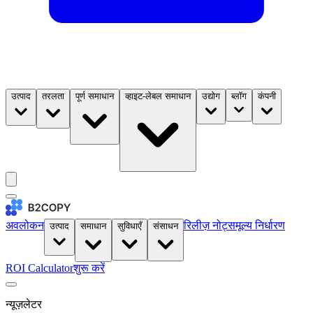
उत्पाद
तरलता
पूर्ण समाधान
व्हाइट-लेबल समाधान
उद्योग
ब्लॉग
कंपनी
अवलोकन
रिलीज़ नोट्स
मूल्य निर्धारण
उत्पाद
समाधान
सुविधाएँ
संसाधन
ROI Calculator
शुरू करें
न्यूज़लेटर