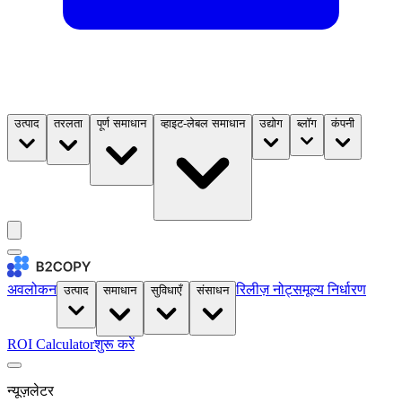
उत्पाद
तरलता
पूर्ण समाधान
व्हाइट-लेबल समाधान
उद्योग
ब्लॉग
कंपनी
अवलोकन
रिलीज़ नोट्स
मूल्य निर्धारण
उत्पाद
समाधान
सुविधाएँ
संसाधन
ROI Calculator
शुरू करें
न्यूज़लेटर