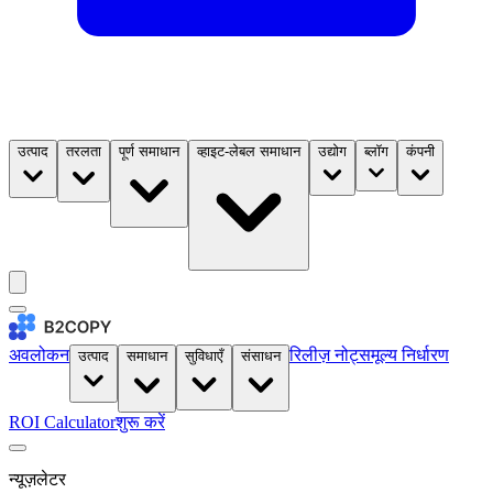
उत्पाद
तरलता
पूर्ण समाधान
व्हाइट-लेबल समाधान
उद्योग
ब्लॉग
कंपनी
अवलोकन
रिलीज़ नोट्स
मूल्य निर्धारण
उत्पाद
समाधान
सुविधाएँ
संसाधन
ROI Calculator
शुरू करें
न्यूज़लेटर