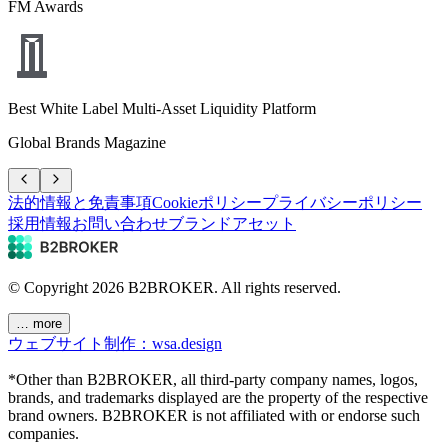
FM Awards
Best White Label Multi-Asset Liquidity Platform
Global Brands Magazine
法的情報と免責事項
Cookieポリシー
プライバシーポリシー
採用情報
お問い合わせ
ブランドアセット
© Copyright
2026
B2BROKER.
All rights reserved.
… more
ウェブサイト制作：wsa.design
*Other than B2BROKER, all third-party company names, logos,
brands, and trademarks displayed are the property of the respective
brand owners. B2BROKER is not affiliated with or endorse such
companies.