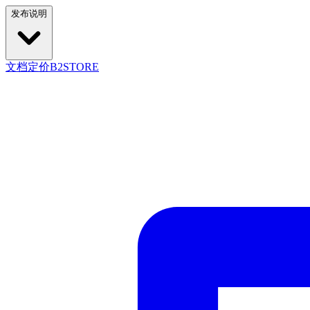
发布说明
文档
定价
B2STORE