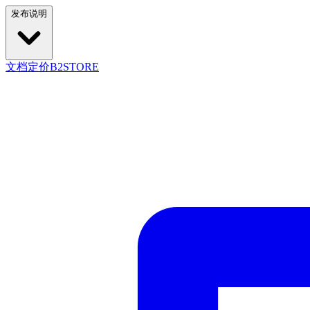
发布说明
文档
定价
B2STORE